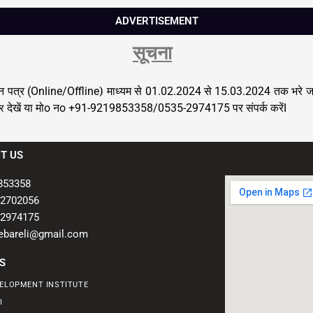
ADVERTISEMENT
सूचना
दन पत्र
) माध्यम से
से
तक भरे जा 
(Online/Offline
01.02.2024
15.03.2024
देखें या मो
न
पर संपर्क करें
o
o +91-9219853358/0535-2974175
I
र
T US
853358
-2702056
-2974175
aebareli@gmail.com
S
VELOPMENT INSTITUTE
I