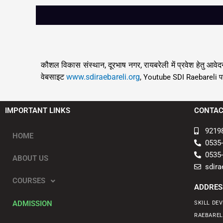
कौशल विकास संस्थान
दूरभाष नगर
रायबरेली में प्रवेश हेतु आवे
,
,
वेबसाइट
www.sdiraebareli.org
, Youtube
SDI Raebareli
प
IMPORTANT LINKS
CONTAC
9219
HOME
0535
0535
ABOUT US
sdir
COURSES
ADDRES
ADMISSION
SKILL DE
RAEBAREL